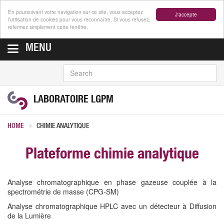
En poursuivant votre navigation sur ce site, vous acceptez
J'accepte
l’utilisation de cookies pour vous reconnaître. Si vous refusez,
refermez simplement cette fenêtre.
MENU
SEARCH
LABORATOIRE LGPM
HOME
CHIMIE ANALYTIQUE
Plateforme chimie analytique
Analyse chromatographique en phase gazeuse couplée à la
spectrométrie de masse (CPG-SM)
Analyse chromatographique HPLC avec un détecteur à Diffusion
de la Lumière