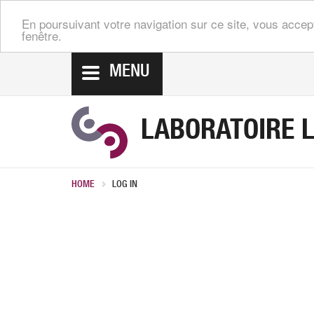
En poursuivant votre navigation sur ce site, vous accep
fenêtre.
MENU
LABORATOIRE 
HOME
LOG IN