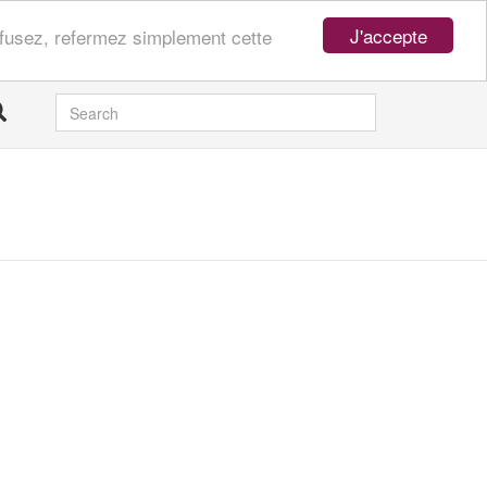
J'accepte
refusez, refermez simplement cette
SEARCH