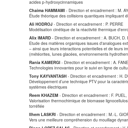
acides p-hydroxycinnamiques
Chaima HAMMAMI
- Direction et encadrement : M. 
Étude théorique des collisions quantiques impliquant é
Ali HODROJ
- Direction et encadrement : P. PERRE
Modélisation cinétique de la réactivité thermique d'en
Alix IMARD
- Direction et encadrement : A. BUCH, 
Etude des matières organiques issues d'analogues extr
– ainsi que leurs interactions potentielles et de leurs 
(météorites, lunes glacées, environnements hydrothe
Rania KAMERGI
- Direction et encadrement : A. FAN
Technologies innovantes pour le suivi en ligne de cult
Tony KAYVANTASH
- Direction et encadrement : H
Développement d’une technique PTV pour la caractérisat
systèmes électriques
Reem KHAZEM
- Direction et encadrement : F. PUEL
Valorisation thermochimique de biomasse lignocellulos
torréfiée
Ilhem LASKRI
- Direction et encadrement : M.-L. GI
Vers une meilleure compréhension du mouillage dynam