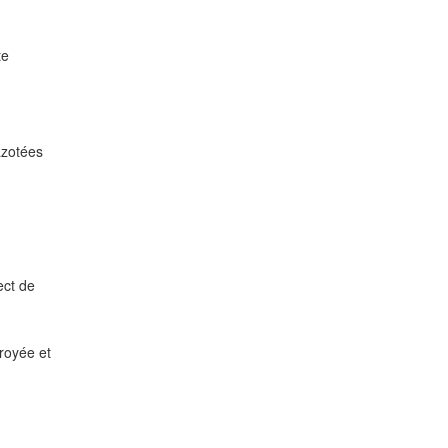
te
azotées
ect de
royée et