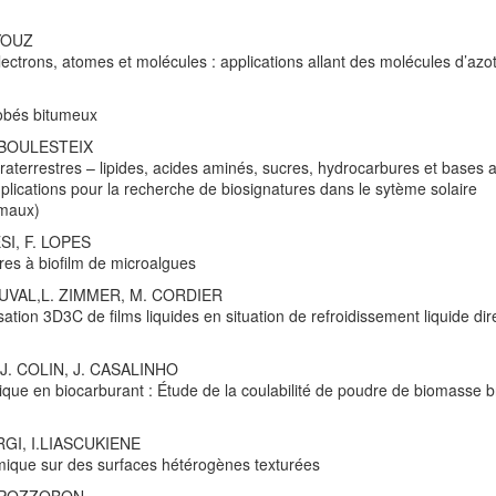
AYOUZ
lectrons, atomes et molécules : applications allant des molécules d’azo
robés bitumeux
D. BOULESTEIX
aterrestres – lipides, acides aminés, sucres, hydrocarbures et bases 
implications pour la recherche de biosignatures dans le sytème solaire
rmaux)
ESI, F. LOPES
ures à biofilm de microalgues
. DUVAL,L. ZIMMER, M. CORDIER
ion 3D3C de films liquides en situation de refroidissement liquide dir
, J. COLIN, J. CASALINHO
ique en biocarburant : Étude de la coulabilité de poudre de biomasse b
ORGI, I.LIASCUKIENE
ique sur des surfaces hétérogènes texturées