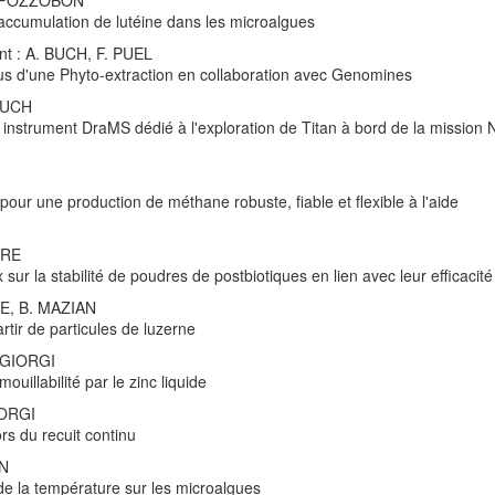
V. POZZOBON
accumulation de lutéine dans les microalgues
nt : A. BUCH, F. PUEL
 issus d'une Phyto-extraction en collaboration avec Genomines
 BUCH
r instrument DraMS dédié à l'exploration de Titan à bord de la mission
ur une production de méthane robuste, fiable et flexible à l'aide
RRE
ur la stabilité de poudres de postbiotiques en lien avec leur efficacité
RE, B. MAZIAN
ir de particules de luzerne
. GIORGI
uillabilité par le zinc liquide
IORGI
rs du recuit continu
ON
de la température sur les microalgues