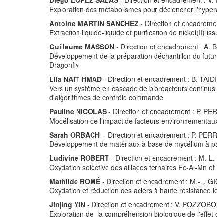
Diego LOPEZ SALAS
- Direction et encadrement : 
Exploration des métabolismes pour déclencher l'hyper
Antoine MARTIN SANCHEZ
- Direction et encadreme
Extraction liquide-liquide et purification de nickel(II)
Guillaume MASSON
- Direction et encadrement : A.
Développement de la préparation déchantillon du futu
Dragonfly
Lila NAIT HMAD
- Direction et encadrement : B. TAIDI
Vers un système en cascade de bioréacteurs continus po
d'algorithmes de contrôle commande
Pauline NICOLAS
- Direction et encadrement : P. PE
Modélisation de l’impact de facteurs environnementaux s
Sarah ORBACH
- Direction et encadrement : P. PER
Développement de matériaux à base de mycélium à part
Ludivine ROBERT
- Direction et encadrement : M.-L
Oxydation sélective des alliages ternaires Fe-Al-Mn et mo
Mathilde ROMÉ
- Direction et encadrement : M.-L. G
Oxydation et réduction des aciers à haute résistance lo
Jinjing YIN
- Direction et encadrement : V. POZZOB
Exploration de la compréhension biologique de l'effet 