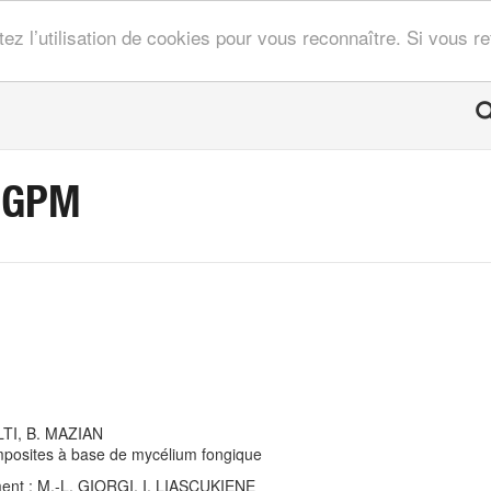
tez l’utilisation de cookies pour vous reconnaître. Si vous 
LGPM
ALTI, B. MAZIAN
mposites à base de mycélium fongique
ment : M.-L. GIORGI, I. LIASCUKIENE