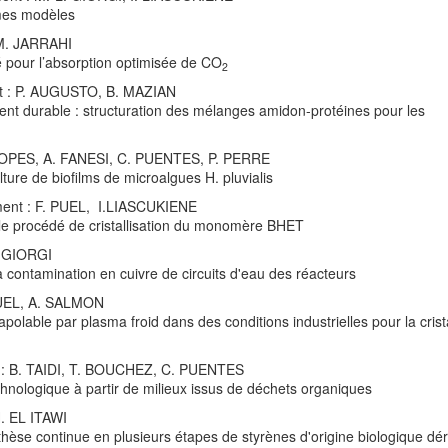
mes modèles
 M. JARRAHI
é pour l’absorption optimisée de CO
2
nt : P. AUGUSTO, B. MAZIAN
ent durable : structuration des mélanges amidon-protéines pour les
. LOPES, A. FANESI, C. PUENTES, P. PERRE
ture de biofilms de microalgues H. pluvialis
ment : F. PUEL, I.LIASCUKIENE
le procédé de cristallisation du monomère BHET
. GIORGI
 contamination en cuivre de circuits d'eau des réacteurs
 PUEL, A. SALMON
polable par plasma froid dans des conditions industrielles pour la crista
t : B. TAIDI, T. BOUCHEZ, C. PUENTES
echnologique à partir de milieux issus de déchets organiques
H. EL ITAWI
thèse continue en plusieurs étapes de styrènes d'origine biologique dé