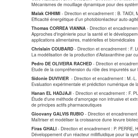
Mécanismes de mouillage dynamique pour des systè
Malak CHHIMI
- Direction et encadrement : B. TAIDI,
Efficacité énergétique d’un photobioréacteur auto-agit
Thomas CORREA VIANNA
- Direction et encadreme
Approches d'ingénierie pour la santé et le développem
applications alimentaires, matérielles et biomédicales
Chrislain COUBARD
- Direction et encadrement : F
La modélisation de la production d’Astaxanthine par cul
Pedro DE OLIVEIRA RACHED
- Direction et encadre
Etude de la compréhension du rôle des impuretés sur 
Sidonie DUVIVIER
- Direction et encadrement : M.-L
Evaluation expérimentale et prédiction numérique de la
Hanan EL HADJAJI
- Direction et encadrement : F.
Étude d'une méthode d'amorçage non intrusive et extra
de principes actifs pharmaceutiques
Gioovany GALVIS RUBIO
- Direction et encadremen
Maîtriser et modéliser la croissance dune levure biot
Firas GHALI
- Direction et encadrement : P. PERRE, 
Développement d'un réacteur millifluidique pour la syn