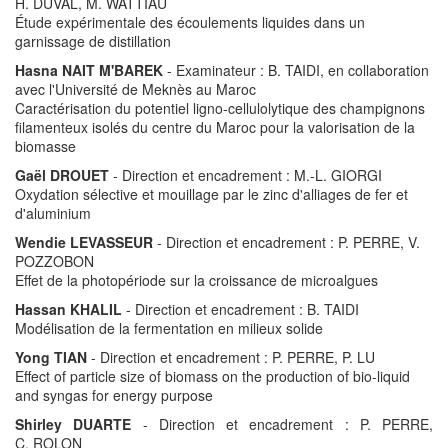
H. DUVAL, M. WATTIAU
Étude expérimentale des écoulements liquides dans un
garnissage de distillation
Hasna NAIT M'BAREK
- Examinateur : B. TAIDI, en collaboration
avec l'Université de Meknès au Maroc
Caractérisation du potentiel ligno-cellulolytique des champignons
filamenteux isolés du centre du Maroc pour la valorisation de la
biomasse
Gaël DROUET
- Direction et encadrement : M.-L. GIORGI
Oxydation sélective et mouillage par le zinc d'alliages de fer et
d'aluminium
Wendie LEVASSEUR
- Direction et encadrement : P. PERRE, V.
POZZOBON
Effet de la photopériode sur la croissance de microalgues
Hassan KHALIL
- Direction et encadrement : B. TAIDI
Modélisation de la fermentation en milieux solide
Yong TIAN
- Direction et encadrement : P. PERRE, P. LU
Effect of particle size of biomass on the production of bio-liquid
and syngas for energy purpose
Shirley DUARTE
- Direction et encadrement : P. PERRE,
C. ROLON