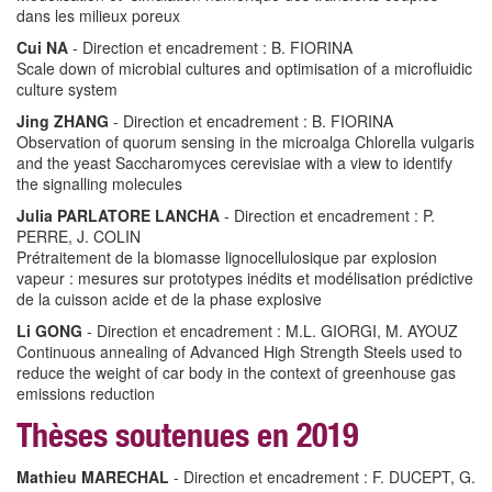
dans les milieux poreux
Cui NA
- Direction et encadrement : B. FIORINA
Scale down of microbial cultures and optimisation of a microfluidic
culture system
Jing ZHANG
- Direction et encadrement : B. FIORINA
Observation of quorum sensing in the microalga Chlorella vulgaris
and the yeast Saccharomyces cerevisiae with a view to identify
the signalling molecules
Julia PARLATORE LANCHA
- Direction et encadrement : P.
PERRE, J. COLIN
Prétraitement de la biomasse lignocellulosique par explosion
vapeur : mesures sur prototypes inédits et modélisation prédictive
de la cuisson acide et de la phase explosive
Li GONG
- Direction et encadrement : M.L. GIORGI, M. AYOUZ
Continuous annealing of Advanced High Strength Steels used to
reduce the weight of car body in the context of greenhouse gas
emissions reduction
Thèses soutenues en 2019
Mathieu MARECHAL
- Direction et encadrement : F. DUCEPT, G.