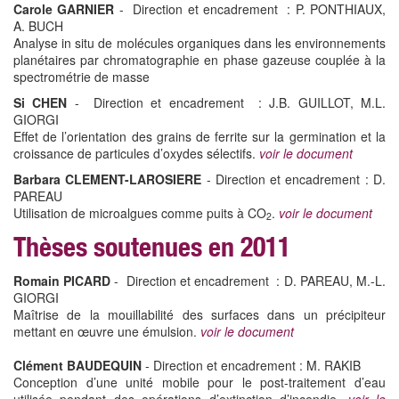
Carole GARNIER
- Direction et encadrement : P. PONTHIAUX,
A. BUCH
Analyse in situ de molécules organiques dans les environnements
planétaires par chromatographie en phase gazeuse couplée à la
spectrométrie de masse
Si CHEN
- Direction et encadrement : J.B. GUILLOT, M.L.
GIORGI
Effet de l’orientation des grains de ferrite sur la germination et la
croissance de particules d’oxydes sélectifs.
voir le document
Barbara CLEMENT-LAROSIERE
- Direction et encadrement : D.
PAREAU
Utilisation de microalgues comme puits à CO
.
voir le document
2
Thèses soutenues en 2011
Romain PICARD
- Direction et encadrement : D. PAREAU, M.-L.
GIORGI
Maîtrise de la mouillabilité des surfaces dans un précipiteur
mettant en œuvre une émulsion.
voir le document
Clément BAUDEQUIN
- Direction et encadrement : M. RAKIB
Conception d’une unité mobile pour le post-traitement d’eau
utilisée pendant des opérations d’extinction d’incendie.
voir le