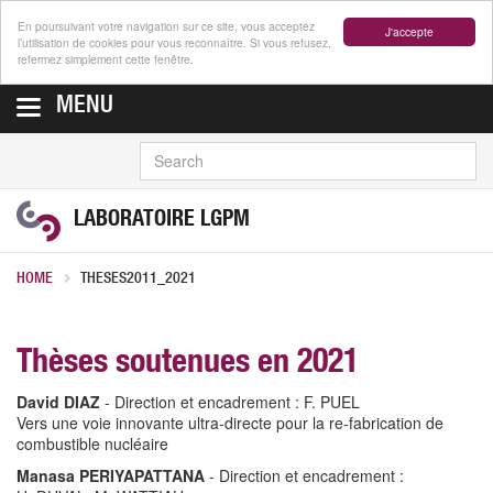
En poursuivant votre navigation sur ce site, vous acceptez
J'accepte
l’utilisation de cookies pour vous reconnaître. Si vous refusez,
refermez simplement cette fenêtre.
MENU
SEARCH
LABORATOIRE LGPM
HOME
THESES2011_2021
Thèses soutenues en 2021
David DIAZ
- Direction et encadrement : F. PUEL
Vers une voie innovante ultra-directe pour la re-fabrication de
combustible nucléaire
Manasa PERIYAPATTANA
- Direction et encadrement :