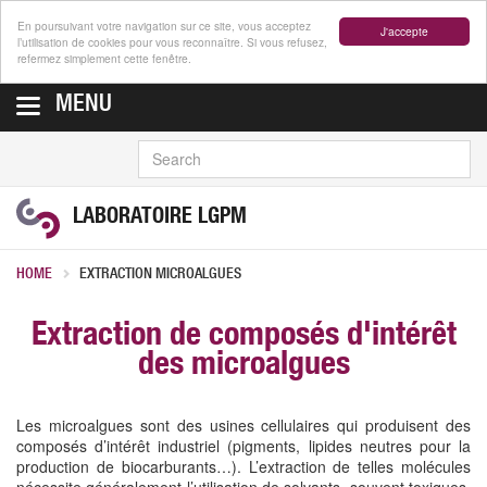
En poursuivant votre navigation sur ce site, vous acceptez
J'accepte
l’utilisation de cookies pour vous reconnaître. Si vous refusez,
refermez simplement cette fenêtre.
MENU
SEARCH
LABORATOIRE LGPM
HOME
EXTRACTION MICROALGUES
Extraction de composés d'intérêt
des microalgues
Les microalgues sont des usines cellulaires qui produisent des
composés d’intérêt industriel (pigments, lipides neutres pour la
production de biocarburants…). L’extraction de telles molécules
nécessite généralement l’utilisation de solvants, souvent toxiques,