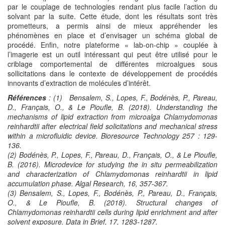
par le couplage de technologies rendant plus facile l’action du
solvant par la suite. Cette étude, dont les résultats sont très
prometteurs, a permis ainsi de mieux appréhender les
phénomènes en place et d’envisager un schéma global de
procédé. Enfin, notre plateforme « lab-on-chip » couplée à
l’imagerie est un outil intéressant qui peut être utilisé pour le
criblage comportemental de différentes microalgues sous
sollicitations dans le contexte de développement de procédés
innovants d’extraction de molécules d’intérêt.
Références
: (1) Bensalem, S., Lopes, F., Bodénès, P., Pareau,
D., Français, O., & Le Pioufle, B. (2018). Understanding the
mechanisms of lipid extraction from microalga Chlamydomonas
reinhardtii after electrical field solicitations and mechanical stress
within a microfluidic device. Bioresource Technology 257 : 129-
136.
(2) Bodénès, P., Lopes, F., Pareau, D., Français, O., & Le Pioufle,
B. (2016). Microdevice for studying the in situ permeabilization
and characterization of Chlamydomonas reinhardtii in lipid
accumulation phase. Algal Research, 16, 357-367.
(3) Bensalem, S., Lopes, F., Bodénès, P., Pareau, D., Français,
O., & Le Pioufle, B. (2018). Structural changes of
Chlamydomonas reinhardtii cells during lipid enrichment and after
solvent exposure. Data in Brief, 17, 1283-1287.