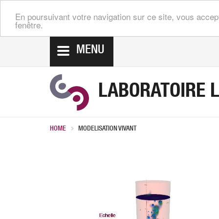
En poursuivant votre navigation sur ce site, vous accep
fenêtre.
MENU
LABORATOIRE 
HOME
MODELISATION VIVANT