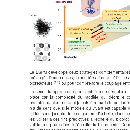
Le LGPM développe deux stratégies complémentaires d
mélangé. Dans ce cas, la modélisation est 0D : les
(1,2)
bioréacteurs
ou pour comprendre le couplage entre
La seconde approche a pour ambition de dérouler une 
place car la complexité du modèle qui décrit le 
photobioréacteur ne peut jamais être parfaitement mél
n'a de sens que si le modèle du vivant est capable de
L'idée sous-jacente du changement d'échelle, dans ce c
les utiliser à des fins prédictives à l'échelle du bio
valider les prédictions à l'échelle du bioprocédé. De
deux modèles sont opérationnels (CFD en bioréacteur 