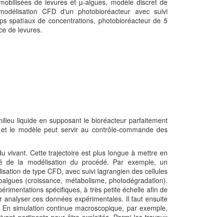
immobilisées de levures et µ-algues, modèle discret de
odélisation CFD d'un photobioréacteur avec suivi
ps spatiaux de concentrations, photobioréacteur de 5
nce de levures.
ieu liquide en supposant le bioréacteur parfaitement
s et le modèle peut servir au contrôle-commande des
vivant. Cette trajectoire est plus longue à mettre en
té de la modélisation du procédé. Par exemple, un
sation de type CFD, avec suivi lagrangien des cellules
croalgues (croissance, métabolisme, photodégradation).
rimentations spécifiques, à très petite échelle afin de
ur analyser ces données expérimentales. Il faut ensuite
es. En simulation continue macroscopique, par exemple,
ant pertinents pour être exploités. Parmi les travaux